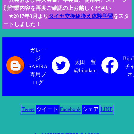
入会および再入会金、年会費、使用料、ステージ
別作業内容を再度ご確認の上お越しください
★2017年3月より
タイヤ交換組換え体験学習
をスタ
ートしました！
ガレー
ジ
Bij
太田 豊
SAFIRA
チ
@bijodam
専用ブ
ネ
ログ
Tweet
ツイート
Facebook
シェア
LINE