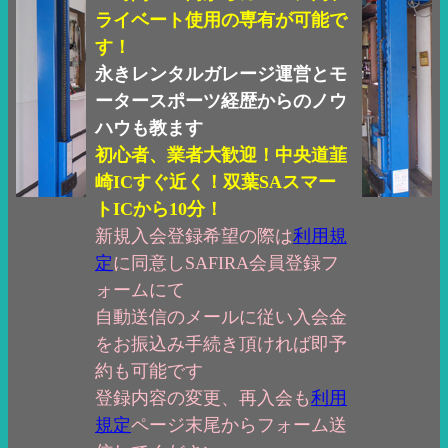
ライベート使用の専有が可能で
す！
永きレンタルガレージ運営とモ
ータースポーツ経歴からのノウ
ハウも教ます
初心者、業者大歓迎！中央道韮
崎ICすぐ近く！双葉SAスマー
トICから10分！
新規入会登録希望の際は
利用規
定
に同意しSAFIRA会員登録フ
ォームにて
自動送信のメールに従い入会金
をお振込み手続き頂ければ即予
約も可能です
登録内容の変更、再入会も
利用
規定
ページ末尾からフォーム送