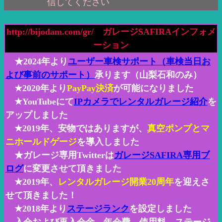
信してください
http://bijodam.com/gr/ ガレージSAFIRAインフォメ
ーション
★2024年より
ユーザー車検サポート（車検当日お
よび事前のサポート）
承ります（山梨石和のみ）
★2020年より
PayPay決済
が可能になりました
★YouTubeにて
IPカメラでレンタルガレージ紹介
を
アップしました
★2019年、安物ではありますが、
真空ポンプとマ
ニホールドゲージ
を導入しました
★ガレージ専用Twitterは
ガレージSAFIRA専用ブ
ログ
に変更させて頂きました
★2019年、
レンタルガレージ開業20周年
を迎えさ
せて頂きました！
★2018年より
ステージランク
を設定しました