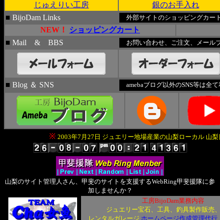
じゅえりい工房
銀のお手入れ
■
BijoDam Links
外部サイトのショッピングカート
NEW！
ショッピングカート
■
Mail & BBS
お問い合わせ、ご注文、メールブ
■
Blog ＆ SNS
amebaブログ以外のSNS等は全
※
2003年7月27日 ジュエリー地場産業の山梨ローカル 山
山梨のサイト管理人さん、甲斐のサイトを支援するWebRing甲斐援隊に参
加しませんか？
工房BijoDam業務内容
ジュエリー宝石、工具、釣具製作販売
レンタルガレージ
ホームページ作成管理代行