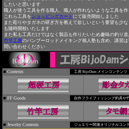
したいと思います
職人が使う工具を作る職人、職人が作れないような工具を作
これら工具を
ショッピングカート
にて販売開始しました
また彫りやタガネの研ぎ方を教えて欲しいという要望も少な
も随時開校いたします
また私も工具だけではなく製品も作りたいため趣味の釣り道
竹竿工房
のバンブーロッドメイキング個人塾も含め、講習は
問い合わせください
■
Contents
工房 BijoDam メインコンテンツ
■
FF Goods
自作フライフィッシング釣具や
■
Jewelry Contents
ジュエリー関連オリジナルコンテ