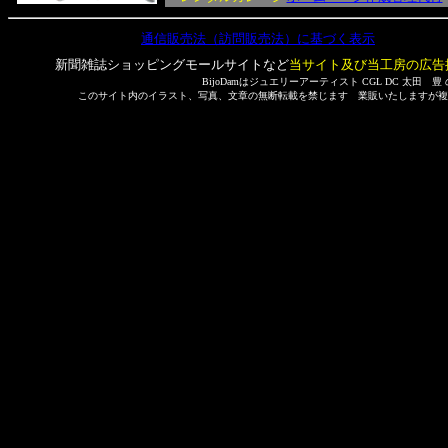
通信販売法（訪問販売法）に基づく表示
新聞雑誌ショッピングモールサイトなど
当サイト及び当工房の広告
BijoDamはジュエリーアーティスト CGL DC 太田 
このサイト内のイラスト、写真、文章の無断転載を禁じます 業販いたしますが複