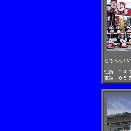
もちろんT.
住所 〒４
電話 ０５