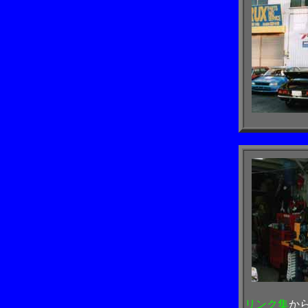
リンク集
か