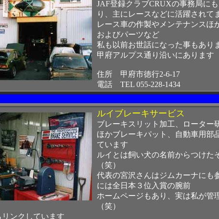
JAF登録クラブCRUXの事務局に
り、主にレースなどに活躍されて
レース車の作製やメンテナンスほ
およびパーツなど
私も以前お世話になった事もあり
甲府アルプス通り沿いにあります
住所 甲府市徳行2-6-17
電話 TEL 055-228-1434
ルイブレーキサービス
ブレーキスリット加工、ローター
ほかブレーキパット、自動車用部
ています
ルイとは飼い犬の名前からつけた
（笑）
代表の宮沢さんはジムカーナにも参戦
には全日本３位入賞の腕前
ホームページもあり、実は私が管
（笑）
らリンクしています