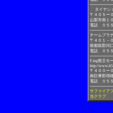
タイヤショッ
〒４０５ー
山梨市南１
電話 ０５
チームプラ
〒４０１－
南都留郡河口
電話 ０５
F.ing熊王
http://www.h5
〒４００ー
南巨摩郡増
電話 ０５
サファイアフ
当クラブ