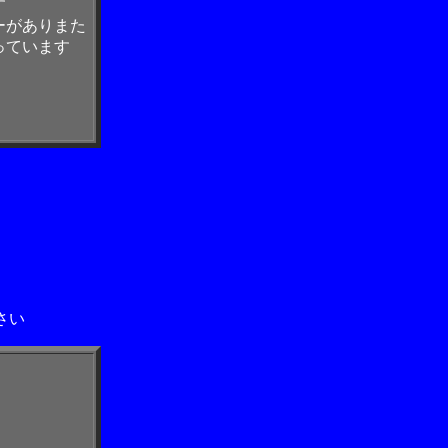
す
ーがありまた
っています
さい