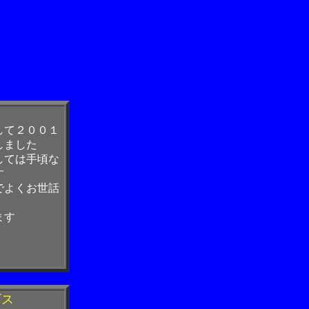
して２００１
しました
しては手頃な
す
でよくお世話
ます
ビス