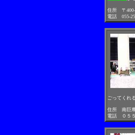
住所 〒400-
電話 055-254
ごってくれ
住所 南巨
電話 ０５