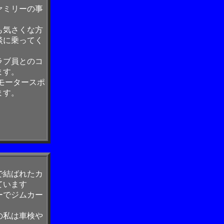
ァミリーの事
も気さくな方
談に乗ってく
ラブ員とのコ
ます。
モータースポ
ます。
で結ばれたカ
ています
ーでジムカー
の私は車検や