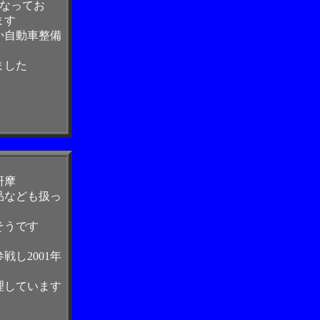
もなってお
ます
か自動車整備
ました
研摩
品なども扱っ
そうです
し2001年
理しています