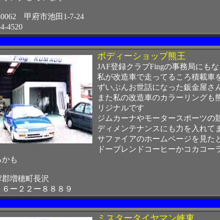
0062 甲府市池田1-7-24
-4520
ボディーショップ熊王
JAF登録クラブFingの事務局にも
私が改造車で走ってるころ積載車
ずいぶんお世話になった鈑金屋さ
また私の改造車のカラーリングも
リジナルです
ジムカーナやモータースポーツの
ディメンテナンスにも力を入れて
サファイアのホームページを見た
ドーブレンドコーヒーかコカコー
るかも
摩郡増穂町長沢
５６ー２２ー８８８９
ミスタータイヤマン峡東