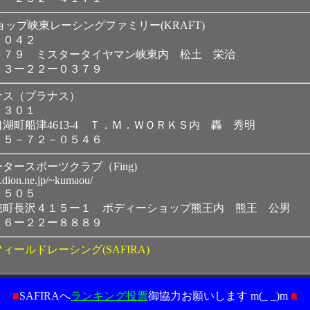
プ峡東レーシングファミリー(KRAFT)
００４２
０７９ ミスタータイヤマン峡東内 松土 栄治
５３ー２２ー０３７９
ナス（プラナス）
０３０１
湖町船津4613-4 Ｔ．Ｍ．ＷＯＲＫＳ内 轟 秀明
５５－７２－０５４６
モータースポーツクラブ（Fing)
.dion.ne.jp/~kumaou/
０５０５
穂町長沢４１５ー１ ボディーショップ熊王内 熊王 公男
５６ー２２ー８８８９
ィールドレーシング(SAFIRA)
■
SAFIRAへ
ランキング投票
御協力お願いします m(_ _)m
■