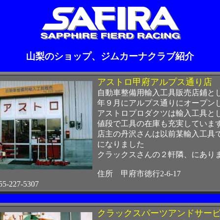
山梨のショップ、ジムカーナクラブ紹介
アストロ甲府アルプス通り店
自動車整備用輸入工具販売店鋪と
年９月にアルプス通りにオープン
アストロプロダクツは輸入工具と
値段で工具の在庫も充実していま
店主の丹沢さんは以前某輸入工具
になりました
クラックスさんの２軒隣、にあり
住所 甲府市徳行2-6-17
-227-5307
クラックスパーツアンドサー