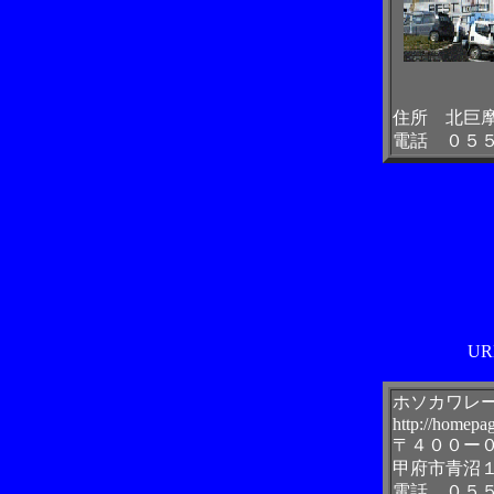
住所 北巨
電話 ０５
U
ホソカワレー
http://homepa
〒４００ー
甲府市青沼１
電話 ０５