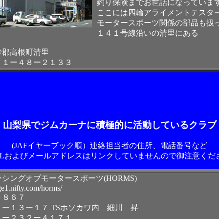
釣り保険までお世話になっていま
ここには四輪アライメントテスタ
モータースポーツ関係の部品も扱
１４１号線沿いの清里にある
摩郡高根町清里
５１ー４８ー２１３３
山梨県でジムカーナに積極的に活動しているクラブ
(JAFイヤーブック順）連絡担当者の住所、電話番号など
RLおよびメールアドレスはリンクしていませんので御注意くだ
シングオブモータースポーツ(HORMS)
ge1.nifty.com/horms/
０８６７
ー１３ー１７ TSホソカワ内 細川 昇
５ー２３２ー４１７１