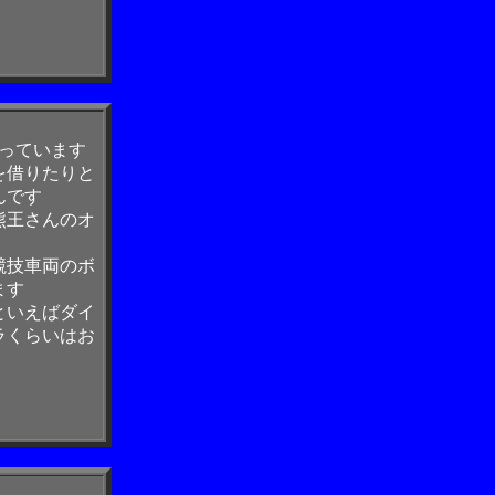
なっています
を借りたりと
んです
熊王さんのオ
競技車両のボ
ます
といえばダイ
ラくらいはお