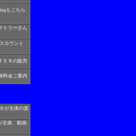
ingもこちら
クトリーさん
ィスカウント
ＴＥＲの販売
検料金ご案内
８６が主体の楽
が主体、動画