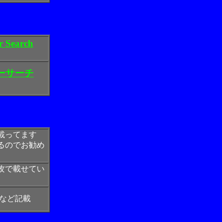
r Search
ーサーチ
載ってます
るのでお勧め
攻で載せてい
トなど記載