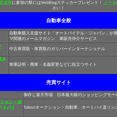
甲斐援隊
に参加の祭にはWebRingステッカープレゼント！
メール
さい！
自動車全般
自動車購入支援サイト「オートバイテル・ジャパン」が
マ関連のメールマガジン 車販売仲介サービス
ー
中古車買取・車買取のガリバーインターナショナル
続き
車庫証明・廃車・名義変更などに役立つサイト
売買サイト
御存じ楽天市場 日本最大級のショッピングモー
クション > 自
ートバイ
Yahoo!オークション > 自動車、オートバイ直リン