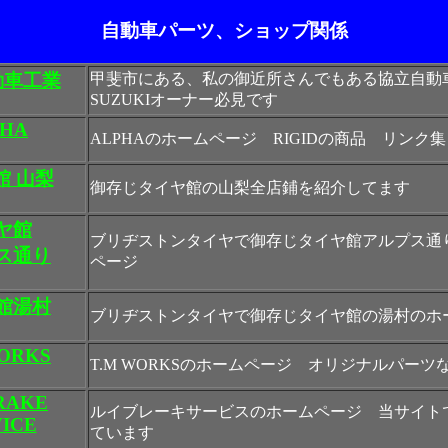
自動車パーツ、ショップ関係
動車工業
甲斐市にある、私の御近所さんでもある協立自
SUZUKIオーナー必見です
PHA
ALPHAのホームページ RIGIDの商品 リンク
館 山梨
御存じタイヤ館の山梨全店鋪を紹介してます
ヤ館
ブリヂストンタイヤで御存じタイヤ館アルプス通
ス通り
ページ
館湯村
ブリヂストンタイヤで御存じタイヤ館の湯村のホ
WORKS
T.M WORKSのホームページ オリジナルパーツ
RAKE
ルイブレーキサービスのホームページ 当サイト
VICE
ています