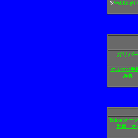
※
WebRing
ガリバ
クルマの手
辞典
Yahoo!オー
動車、オ