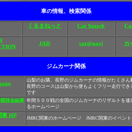
車の情報、検索関係
くるまねっと
Car Search
Ca
R
JAD
car@navi
カ
CTION
ジムカーナ関係
山梨のお隣、長野のジムカーナの情報がたくさん
gano
長野のコースは山梨から便もよくフリー走行でき
です
の競技会結果
年間５００戦の全国のジムカーナのリザルトを速
るホームページ
関東 HP
JMRC関東のホームページ JMRC関東のイベン