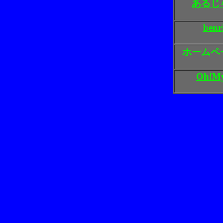
あるじ
benr
ホームペ
Oh!M