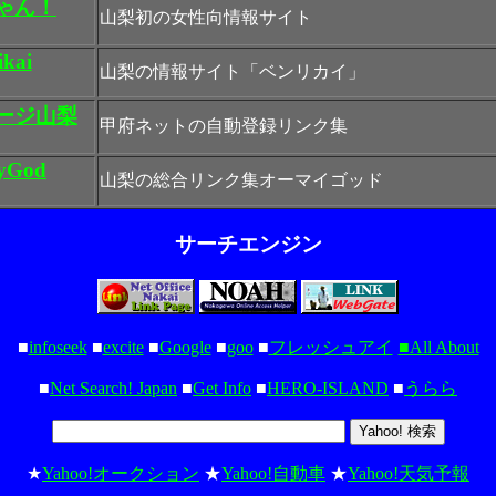
ゃん！
山梨初の女性向情報サイト
ikai
山梨の情報サイト「ベンリカイ」
ージ山梨
甲府ネットの自動登録リンク集
yGod
山梨の総合リンク集オーマイゴッド
サーチエンジン
■
infoseek
■
excite
■
Google
■
goo
■
フレッシュアイ
■All About
■
Net Search! Japan
■
Get Info
■
HERO-ISLAND
■
うらら
★
Yahoo!オークション
★
Yahoo!自動車
★
Yahoo!天気予報