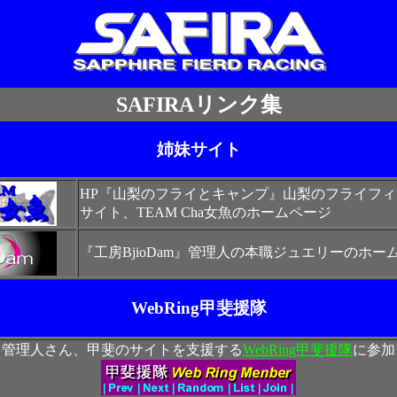
SAFIRAリンク集
姉妹サイト
HP『山梨のフライとキャンプ』山梨のフライフ
サイト、TEAM Cha女魚のホームページ
『工房BjioDam』管理人の本職ジュエリーのホー
WebRing甲斐援隊
ト管理人さん、甲斐のサイトを支援する
WebRing甲斐援隊
に参加