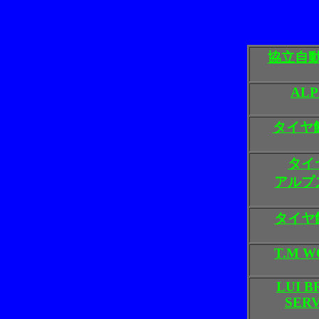
協立自
AL
タイヤ
タイ
アルプ
タイヤ
T.M 
LUI B
SER