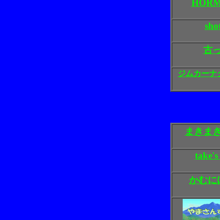
HORM
sho
古
ジムカーナ
まきまき
take's
かむに