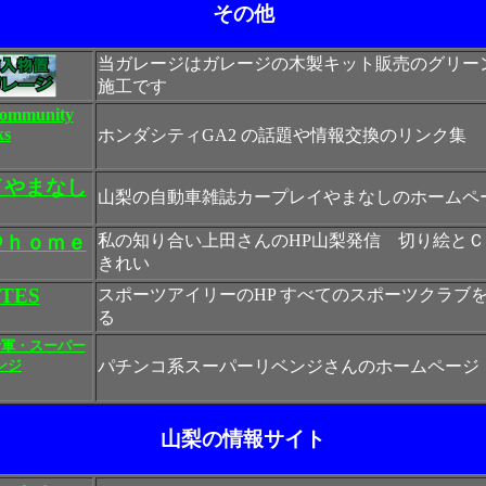
その他
当ガレージはガレージの木製キット販売のグリー
施工です
ommunity
ks
ホンダシティGA2 の話題や情報交換のリンク集
イやまなし
山梨の自動車雑誌カープレイやまなしのホームペ
＠ｈｏｍｅ
私の知り合い上田さんのHP山梨発信 切り絵と
きれい
ITES
スポーツアイリーのHP すべてのスポーツクラブ
る
命軍・スーパー
ンジ
パチンコ系スーパーリベンジさんのホームページ
山梨の情報サイト