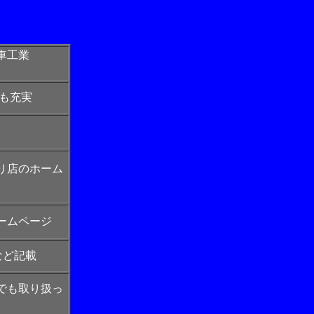
動車工業
集も充実
り店のホーム
ームページ
など記載
でも取り扱っ