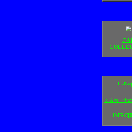
CA
COLLE
G-Na
ジムカーナ
JMRC