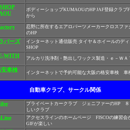
 SHOP
ボディーショップKUMAOUのHP JAF登録クラブF
AOU
から
actory
忍野に所在するエアロパーツメーカークロスファ
のHP
ラバーズ
インターネット通信販売 タイヤ＆ホイールのデ
SHOP
E-WITH
アルカリ洗浄剤・艶出しワックス製造・ｅ－ＷＡ
格安車検
インターネットで予約可能な大阪の格安車検 車
自動車クラブ、サークル関係
ifer
プライベートカークラブ ジェニファーのHP 
しいクラブ
sLine
アクセスラインのホームページ FISCOの練習会
GIFが楽しい