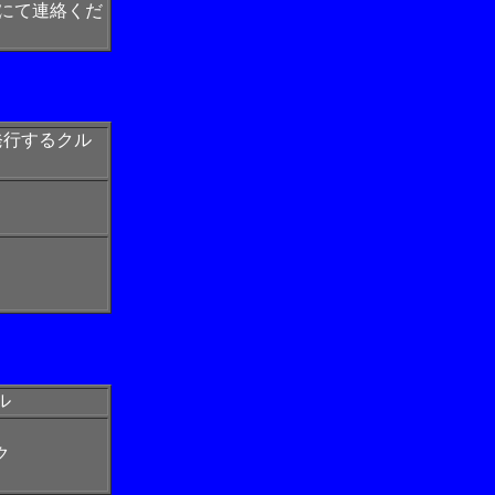
にて連絡くだ
発行するクル
ル
ク