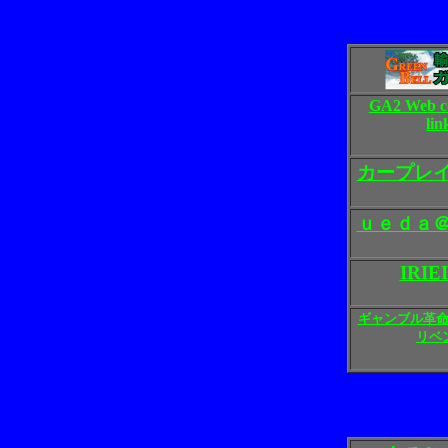
GA2 Web c
lin
カープレ
ｕｅｄａ
IRIE
ギャンブル革
リベ